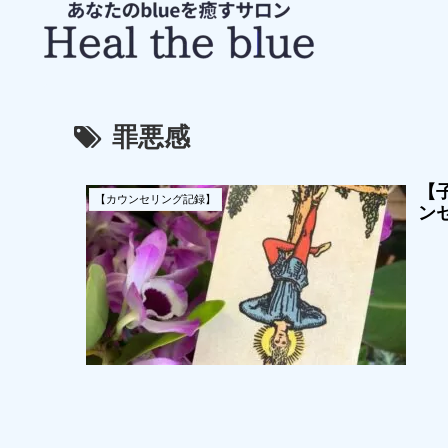
罪悪感
【子
【カウンセリング記録】
ン