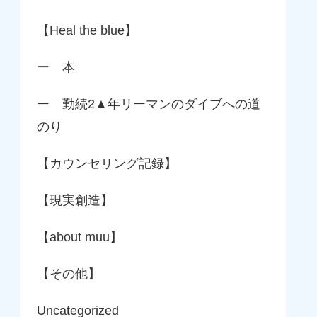
【Heal the blue】
ー 本
ー 勤続2▲年リーマンのダイブへの道
のり
【カウンセリング記録】
【現実創造】
【about muu】
【その他】
Uncategorized