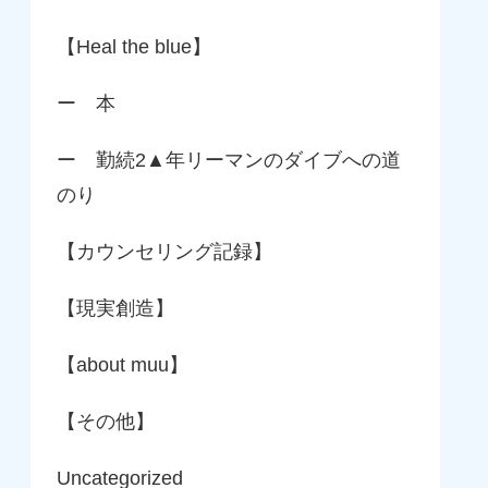
【Heal the blue】
ー 本
ー 勤続2▲年リーマンのダイブへの道
のり
【カウンセリング記録】
【現実創造】
【about muu】
【その他】
Uncategorized