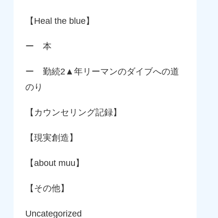
【Heal the blue】
ー 本
ー 勤続2▲年リーマンのダイブへの道
のり
【カウンセリング記録】
【現実創造】
【about muu】
【その他】
Uncategorized